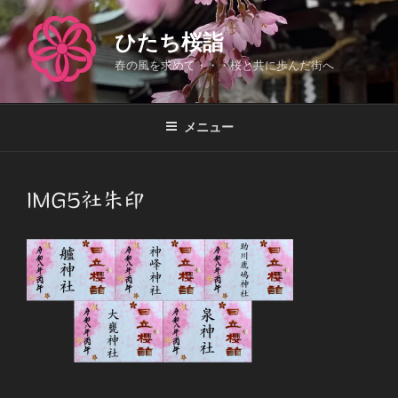
コ
ン
ひたち桜詣
テ
春の風を求めて・・・桜と共に歩んだ街へ
ン
ツ
へ
メニュー
ス
キ
ッ
IMG5社朱印
プ