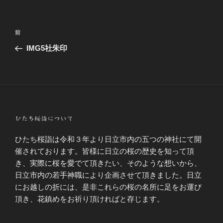
投
前
前
稿
の
IMG5社朱印
ナ
投
ビ
稿
ゲ
ー
シ
ひたち桜詣について
ョ
ン
ひたち桜詣は令和３年より日立市内の五つの神社にて開
催されております。皆様に日立の桜の歴史を知って頂
き、実際に桜を愛でて頂きたい、そのような想いから、
日立市内の若手神職により企画させて頂きました。日立
にお越しの折には、是非これらの桜の名所に足をお運び
頂き、花鎮めをお祈り頂ければと存じます。